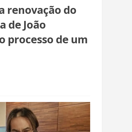
a renovação do
a de João
do processo de um