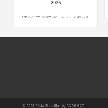
2026
Por Alberes Xavier em 27/02/2026 às 11:49
© 2026
Rádio Filadelfia
- by
RODRIGOTI