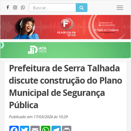
Togg
navig
Prefeitura de Serra Talhada
discute construção do Plano
Municipal de Segurança
Pública
Publicado em 17/03/2026 às 10:29
Facebook
Twitter
Email
WhatsApp
Telegram
Print