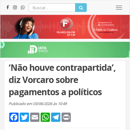
Togg
navig
‘Não houve contrapartida’,
diz Vorcaro sobre
pagamentos a políticos
Publicado em 03/06/2026 às 10:49
Facebook
Twitter
Email
WhatsApp
Telegram
Print