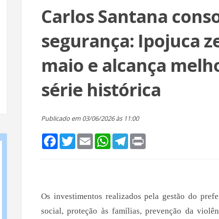
Carlos Santana conso
segurança: Ipojuca z
maio e alcança melh
série histórica
Publicado em 03/06/2026 às 11:00
Facebook
Twitter
Email
WhatsApp
Telegram
Print
Os investimentos realizados pela gestão do pref
social, proteção às famílias, prevenção da violê