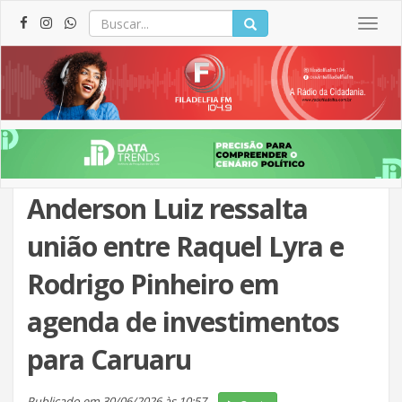
Togg
navig
Anderson Luiz ressalta
união entre Raquel Lyra e
Rodrigo Pinheiro em
agenda de investimentos
para Caruaru
Publicado em 30/06/2026 às 10:57