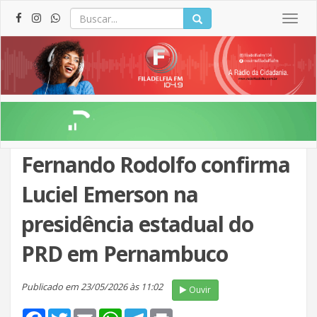
Togg
navig
Fernando Rodolfo confirma
Luciel Emerson na
presidência estadual do
PRD em Pernambuco
Publicado em 23/05/2026 às 11:02
Ouvir
Facebook
Twitter
Email
WhatsApp
Telegram
Print