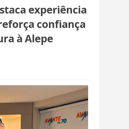
estaca experiência
 reforça confiança
ura à Alepe