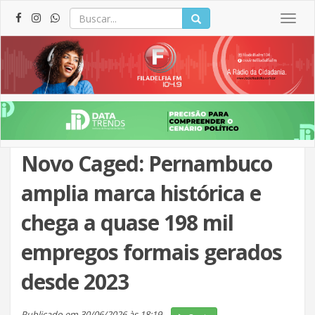
Togg
navig
Novo Caged: Pernambuco
amplia marca histórica e
chega a quase 198 mil
empregos formais gerados
desde 2023
Publicado em 30/06/2026 às 18:19